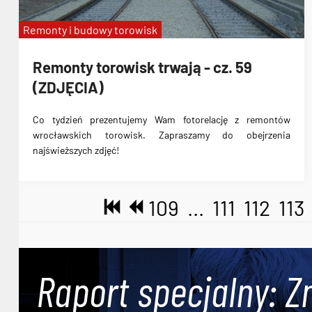
Remonty i budowy torowisk
Remonty torowisk trwają - cz. 59
(ZDJĘCIA)
Co tydzień prezentujemy Wam fotorelację z remontów
wrocławskich torowisk. Zapraszamy do obejrzenia
najświeższych zdjęć!
109
...
111
112
113
Raport specjalny: Z