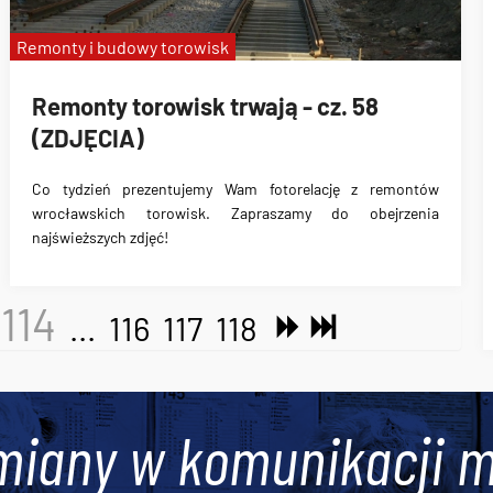
Remonty i budowy torowisk
Remonty torowisk trwają - cz. 58
(ZDJĘCIA)
Co tydzień prezentujemy Wam fotorelację z remontów
wrocławskich torowisk. Zapraszamy do obejrzenia
najświeższych zdjęć!
114
...
116
117
118
miany w komunikacji m