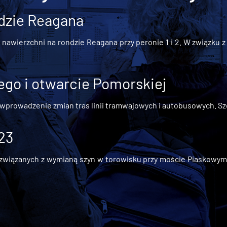
dzie Reagana
awierzchni na rondzie Reagana przy peronie 1 i 2. W związku z t
go i otwarcie Pomorskiej
 wprowadzenie zmian tras linii tramwajowych i autobusowych. Szc
 23
iązanych z wymianą szyn w torowisku przy moście Piaskowym, t