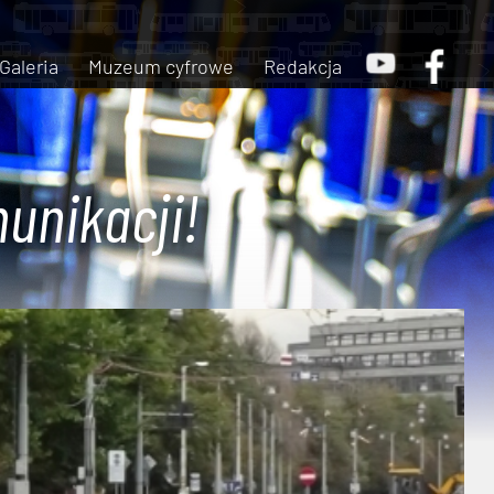
Galeria
Muzeum cyfrowe
Redakcja
unikacji!