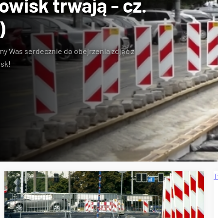
wisk trwają - cz.
)
my Was serdecznie do obejrzenia zdjęć z
sk!
T