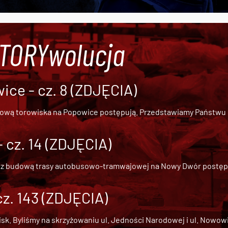
#TORYwolucja
ce - cz. 8 (ZDJĘCIA)
dową torowiska na Popowice
postępują. Przedstawiamy Państwu ob
cz. 14 (ZDJĘCIA)
 z
budową trasy autobusowo-tramwajowej na Nowy Dwór
postępu
cz. 143 (ZDJĘCIA)
 Byliśmy na skrzyżowaniu ul. Jedności Narodowej i ul. Nowowiejs