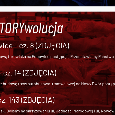
#TORYwolucja
ce - cz. 8 (ZDJĘCIA)
dową torowiska na Popowice
postępują. Przedstawiamy Państwu ob
cz. 14 (ZDJĘCIA)
 z
budową trasy autobusowo-tramwajowej na Nowy Dwór
postępu
cz. 143 (ZDJĘCIA)
 Byliśmy na skrzyżowaniu ul. Jedności Narodowej i ul. Nowowiejs