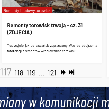
Remonty i budowy torowisk
Remonty torowisk trwają - cz. 31
(ZDJĘCIA)
Tradycyjnie jak co czwartek zapraszamy Was do obejrzenia
fotorelacji z remontów wrocławskich torowisk!
117
118
119
...
121
miany w komunikacji m