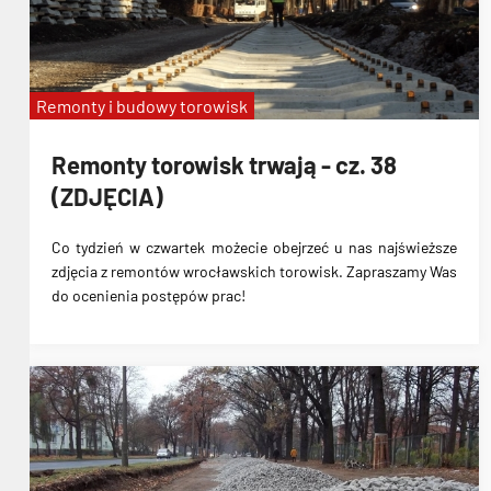
Remonty i budowy torowisk
Remonty torowisk trwają - cz. 38
(ZDJĘCIA)
Co tydzień w czwartek możecie obejrzeć u nas najświeższe
zdjęcia z remontów wrocławskich torowisk. Zapraszamy Was
do ocenienia postępów prac!