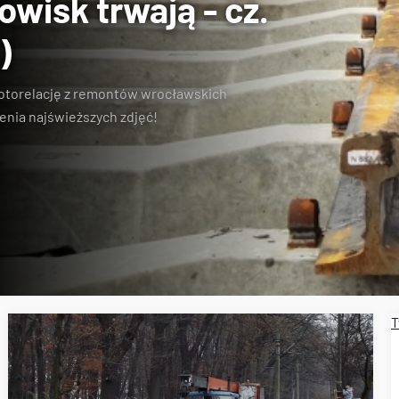
wisk trwają - cz.
)
otorelację z remontów wrocławskich
enia najświeższych zdjęć!
T