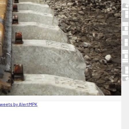
weets by AlertMPK