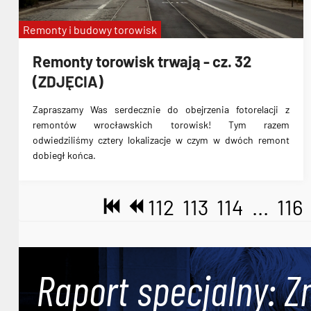
Remonty i budowy torowisk
Remonty torowisk trwają - cz. 32
(ZDJĘCIA)
Zapraszamy Was serdecznie do obejrzenia fotorelacji z
remontów wrocławskich torowisk! Tym razem
odwiedziliśmy cztery lokalizacje w czym w dwóch remont
dobiegł końca.
112
113
114
...
116
Raport specjalny: Z