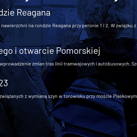
dzie Reagana
awierzchni na rondzie Reagana przy peronie 1 i 2. W związku z t
go i otwarcie Pomorskiej
 wprowadzenie zmian tras linii tramwajowych i autobusowych. Szc
 23
iązanych z wymianą szyn w torowisku przy moście Piaskowym, t