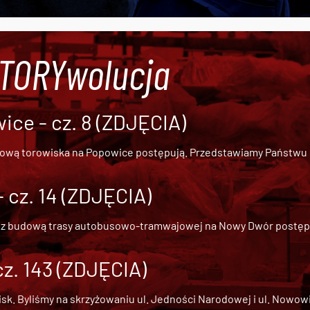
#TORYwolucja
ce - cz. 8 (ZDJĘCIA)
dową torowiska na Popowice
postępują. Przedstawiamy Państwu ob
cz. 14 (ZDJĘCIA)
 z
budową trasy autobusowo-tramwajowej na Nowy Dwór
postępu
cz. 143 (ZDJĘCIA)
 Byliśmy na skrzyżowaniu ul. Jedności Narodowej i ul. Nowowiejs