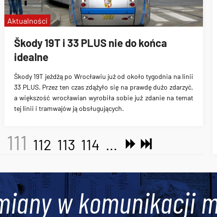
Aktualności
Škody 19T i 33 PLUS nie do końca
idealne
Škody 19T jeżdżą po Wrocławiu już od około tygodnia na linii
33 PLUS. Przez ten czas zdążyło się na prawdę dużo zdarzyć,
a większość wrocławian wyrobiła sobie już zdanie na temat
tej linii i tramwajów ją obsługujących.
111
.
112
113
114
...
miany w komunikacji m