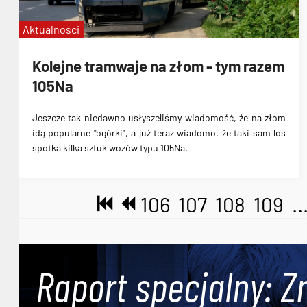
Aktualności
Kolejne tramwaje na złom - tym razem
105Na
Jeszcze tak niedawno usłyszeliśmy wiadomość, że na złom
idą popularne "ogórki", a już teraz wiadomo, że taki sam los
spotka
kilka sztuk wozów typu 105Na
.
106
107
108
109
..
Raport specjalny: Z