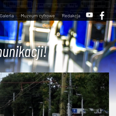
Galeria
Muzeum cyfrowe
Redakcja
unikacji!