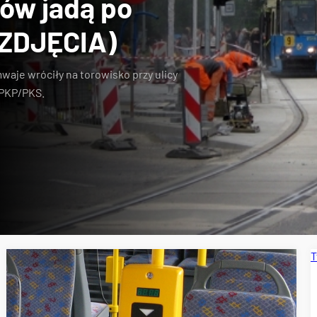
ów jadą po
(ZDJĘCIA)
ramwaje wróciły na torowisko przy ulicy
 PKP/PKS.
T