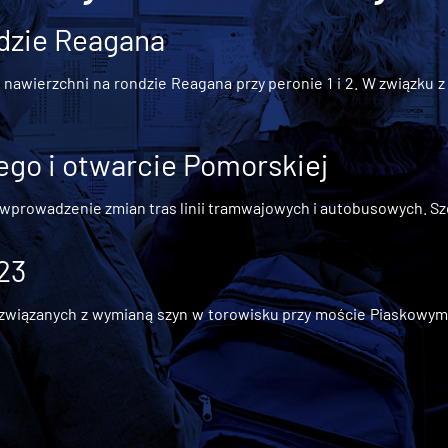
dzie Reagana
awierzchni na rondzie Reagana przy peronie 1 i 2. W związku z t
go i otwarcie Pomorskiej
 wprowadzenie zmian tras linii tramwajowych i autobusowych. Szc
 23
iązanych z wymianą szyn w torowisku przy moście Piaskowym, t