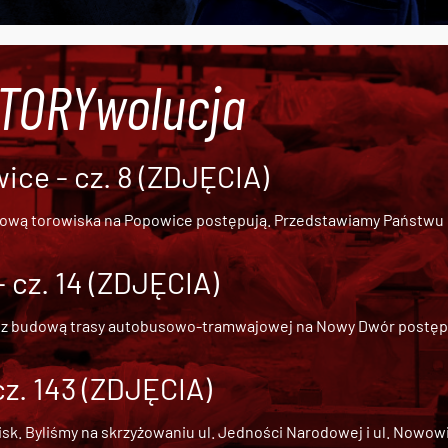
#TORYwolucja
ce - cz. 8 (ZDJĘCIA)
dową torowiska na Popowice
postępują. Przedstawiamy Państwu ob
cz. 14 (ZDJĘCIA)
 z
budową trasy autobusowo-tramwajowej na Nowy Dwór
postępu
cz. 143 (ZDJĘCIA)
 Byliśmy na skrzyżowaniu ul. Jedności Narodowej i ul. Nowowiejs