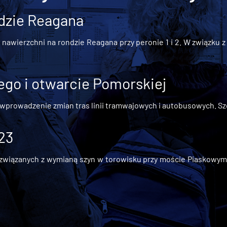
dzie Reagana
awierzchni na rondzie Reagana przy peronie 1 i 2. W związku z t
go i otwarcie Pomorskiej
 wprowadzenie zmian tras linii tramwajowych i autobusowych. Szc
 23
iązanych z wymianą szyn w torowisku przy moście Piaskowym, t