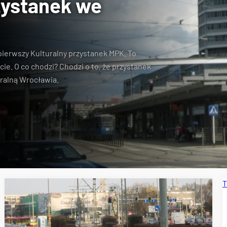
zystanek we
pierwszy Kulturalny przystanek MPK. To
e. O co chodzi? Chodzi o to, że przystanek
uralną Wrocławia.
T