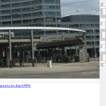
weets by AlertMPK