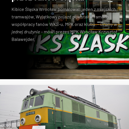
Kibice Śląska Wrocław pomalowali jeden z miejskich
tramwajów. Wyjątkowy pojazd powstał w ramach
współpracy fanów WKS-u, MPK oraz klubu. –
Gramy w
jednej drużynie
– mówi prezes MPK Wrocław Krzysztof
Balawejder.
MPK Wrocław
tramwaje