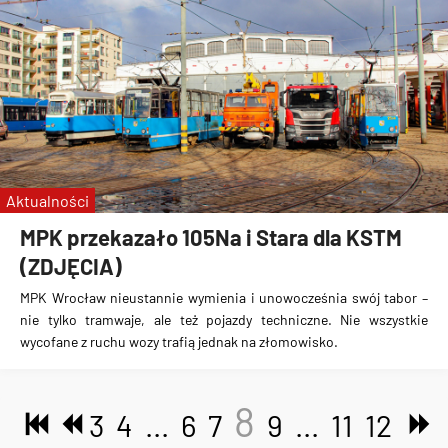
Aktualności
MPK przekazało 105Na i Stara dla KSTM
(ZDJĘCIA)
MPK Wrocław nieustannie wymienia i unowocześnia swój tabor –
nie tylko tramwaje, ale też pojazdy techniczne. Nie wszystkie
wycofane z ruchu wozy trafią jednak na złomowisko.
8
3
4
...
6
7
9
...
11
12