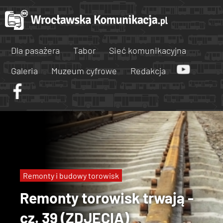
Dla pasażera
Tabor
Sieć komunikacyjna
Galeria
Muzeum cyfrowe
Redakcja
Remonty i budowy torowisk
Remonty torowisk trwają -
cz. 39 (ZDJĘCIA)