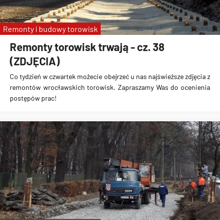
Remonty i budowy torowisk
Remonty torowisk trwają - cz. 38
(ZDJĘCIA)
Co tydzień w czwartek możecie obejrzeć u nas najświeższe zdjęcia z
remontów wrocławskich torowisk. Zapraszamy Was do ocenienia
postępów prac!