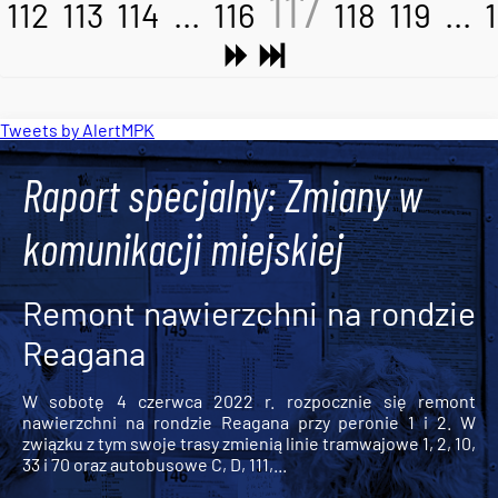
117
112
113
114
...
116
118
119
...
Tweets by AlertMPK
Raport specjalny: Zmiany w
komunikacji miejskiej
Remont nawierzchni na rondzie
Reagana
W sobotę 4 czerwca 2022 r. rozpocznie się remont
nawierzchni na rondzie Reagana przy peronie 1 i 2. W
związku z tym swoje trasy zmienią linie tramwajowe 1, 2, 10,
33 i 70 oraz autobusowe C, D, 111,...