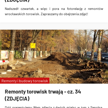
Nadszedł czwartek, a więc i pora na fotorelację z remontów
wrocławskich torowisk. Zapraszamy do obejrzenia zdjęć!
Remonty i budowy torowisk
Remonty torowisk trwają - cz. 34
(ZDJĘCIA)
Dziś prezentujemy Wam zdjęcia z dwóch miejsc w tym z Sępolna,