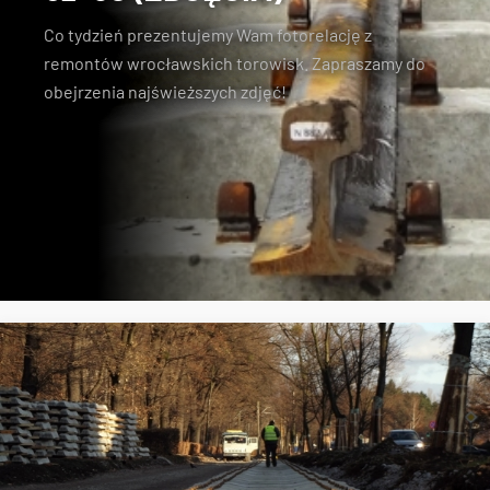
Co tydzień prezentujemy Wam fotorelację z
remontów wrocławskich torowisk. Zapraszamy do
obejrzenia najświeższych zdjęć!