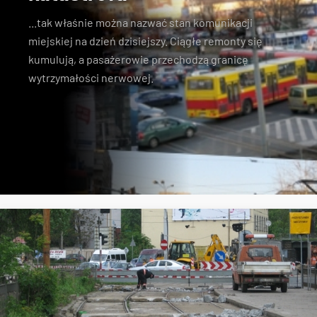
...tak właśnie można nazwać stan komunikacji
miejskiej na dzień dzisiejszy. Ciągłe remonty się
kumulują, a pasażerowie przechodzą granicę
wytrzymałości nerwowej.