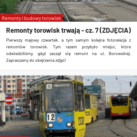
Remonty i budowy torowisk
Remonty torowisk trwają - cz. 7 (ZDJĘCIA)
Pierwszy majowy czwartek, a tym samym kolejna fotorelacja z
remontów torowisk. Tym razem przybyło miejsc, które
odwiedziliśmy, gdyż zaczął się remont na ul. Borowskiej.
Zapraszamy do obejrzenia zdjęć!