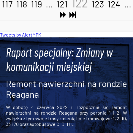
122
117
118
119
...
121
123
124
...
Tweets by AlertMPK
Raport specjalny: Zmiany w
komunikacji miejskiej
Remont nawierzchni na rondzie
Reagana
W sobotę 4 czerwca 2022 r. rozpocznie się remont
nawierzchni na rondzie Reagana przy peronie 1 i 2. W
związku z tym swoje trasy zmienią linie tramwajowe 1, 2, 10,
33 i 70 oraz autobusowe C, D, 111,...