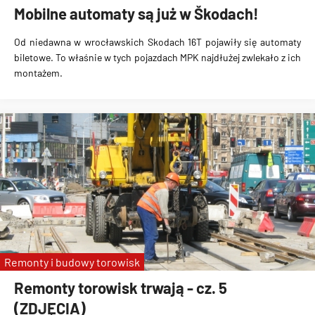
Mobilne automaty są już w Škodach!
Od niedawna w wrocławskich Skodach 16T pojawiły się automaty
biletowe. To właśnie w tych pojazdach MPK najdłużej zwlekało z ich
montażem.
Remonty i budowy torowisk
Remonty torowisk trwają - cz. 5
(ZDJĘCIA)