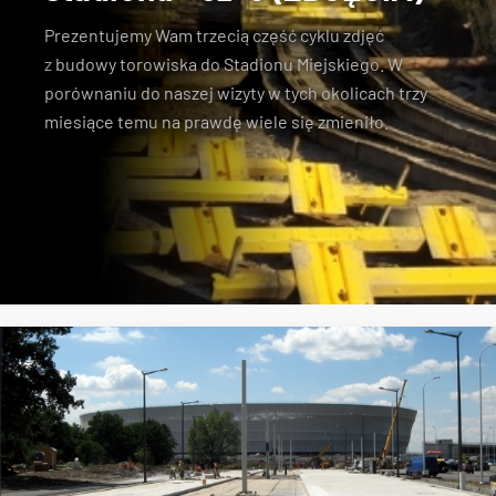
Prezentujemy Wam trzecią część cyklu zdjęć
z
budowy torowiska do Stadionu Miejskiego
. W
porównaniu do naszej wizyty w tych okolicach trzy
miesiące temu
na prawdę wiele się zmieniło
.