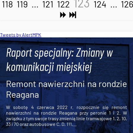
123
118
119
...
121
122
124
...
12
Tweets by AlertMPK
Raport specjalny: Zmiany w
komunikacji miejskiej
Remont nawierzchni na rondzie
Reagana
W sobotę 4 czerwca 2022 r. rozpocznie się remont
nawierzchni na rondzie Reagana przy peronie 1 i 2. W
związku z tym swoje trasy zmienią linie tramwajowe 1, 2, 10,
33 i 70 oraz autobusowe C, D, 111,...