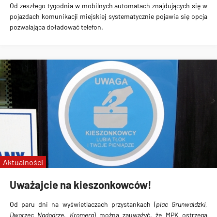
Od zeszłego tygodnia
w mobilnych automatach
znajdujących się w
pojazdach komunikacji miejskiej systematycznie pojawia się
opcja
pozwalająca doładować telefon
.
Aktualności
Uważajcie na kieszonkowców!
Od paru dni
na wyświetlaczach przystankach
(
plac Grunwaldzki,
Dworzec Nadodrze, Kromera
) można zauważyć, że MPK
ostrzega