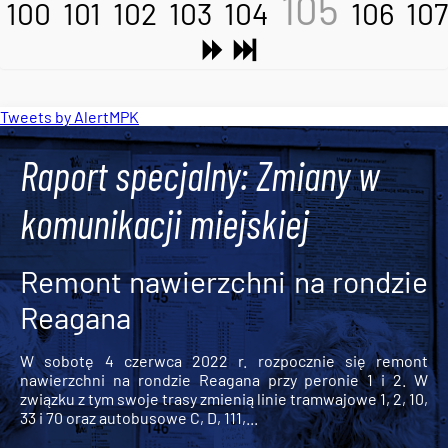
105
100
101
102
103
104
106
107
Tweets by AlertMPK
Raport specjalny: Zmiany w
komunikacji miejskiej
Remont nawierzchni na rondzie
Reagana
W sobotę 4 czerwca 2022 r. rozpocznie się remont
nawierzchni na rondzie Reagana przy peronie 1 i 2. W
związku z tym swoje trasy zmienią linie tramwajowe 1, 2, 10,
33 i 70 oraz autobusowe C, D, 111,...