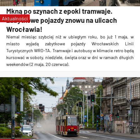
zabytkowe tramwaje
Mkną po szynach z epoki tramwaje.
KSTM
Aktualności
Zabytkowe pojazdy znowu na ulicach
zabytkowe autobusy
Wrocławia!
WRO-TA
Niemal miesiąc szybciej niż w ubiegłym roku, bo już 1 maja, w
miasto wyjadą zabytkowe pojazdy Wrocławskich Linii
Turystycznych WRO-TA. Tramwaje i autobusy w klimacie retro będą
kursować w soboty, niedziele, święta oraz w dni w ramach długich
weekendów (2 maja, 20 czerwca).