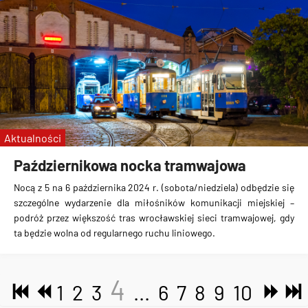
Aktualności
Październikowa nocka tramwajowa
Nocą z 5 na 6 października 2024 r. (sobota/niedziela) odbędzie się
szczególne wydarzenie dla miłośników komunikacji miejskiej –
podróż przez większość tras wrocławskiej sieci tramwajowej, gdy
ta będzie wolna od regularnego ruchu liniowego.
4
1
2
3
...
6
7
8
9
10