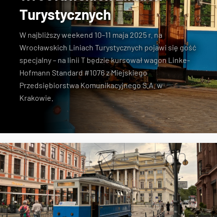
Turystycznych
W najbliższy weekend 10–11 maja 2025 r. na
Wrocławskich Liniach Turystycznych pojawi się gość
specjalny – na linii T będzie kursował wagon Linke-
Hofmann Standard #1076 z Miejskiego
Przedsiębiorstwa Komunikacyjnego S.A. w
Krakowie.
MPK Wrocław