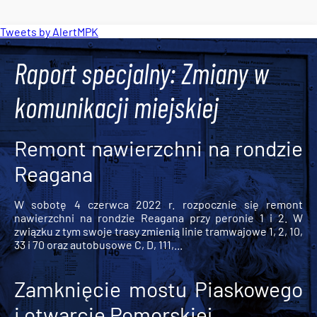
Tweets by AlertMPK
Raport specjalny: Zmiany w
komunikacji miejskiej
Remont nawierzchni na rondzie
Reagana
W sobotę 4 czerwca 2022 r. rozpocznie się remont
nawierzchni na rondzie Reagana przy peronie 1 i 2. W
związku z tym swoje trasy zmienią linie tramwajowe 1, 2, 10,
33 i 70 oraz autobusowe C, D, 111,...
Zamknięcie mostu Piaskowego
i otwarcie Pomorskiej