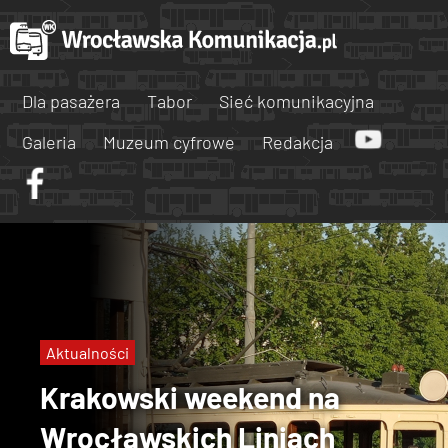
Dla pasażera
Tabor
Sieć komunikacyjna
Galeria
Muzeum cyfrowe
Redakcja
Aktualności
Krakowski weekend na
Wrocławskich Liniach