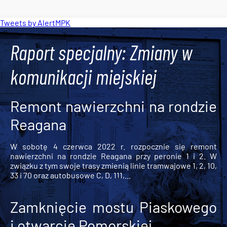
Tweets by AlertMPK
Raport specjalny: Zmiany w
komunikacji miejskiej
Remont nawierzchni na rondzie
Reagana
W sobotę 4 czerwca 2022 r. rozpocznie się remont
nawierzchni na rondzie Reagana przy peronie 1 i 2. W
związku z tym swoje trasy zmienią linie tramwajowe 1, 2, 10,
33 i 70 oraz autobusowe C, D, 111,...
Zamknięcie mostu Piaskowego
i otwarcie Pomorskiej