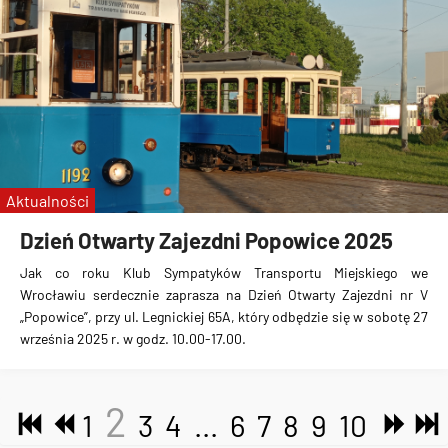
Aktualności
Dzień Otwarty Zajezdni Popowice 2025
Jak co roku Klub Sympatyków Transportu Miejskiego we
Wrocławiu serdecznie zaprasza na Dzień Otwarty Zajezdni nr V
„Popowice”, przy ul. Legnickiej 65A, który odbędzie się w sobotę 27
września 2025 r. w godz. 10.00-17.00.
2
1
3
4
...
6
7
8
9
10