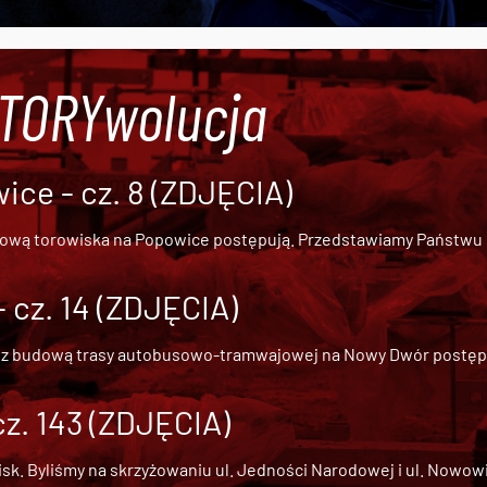
#TORYwolucja
ce - cz. 8 (ZDJĘCIA)
dową torowiska na Popowice
postępują. Przedstawiamy Państwu ob
cz. 14 (ZDJĘCIA)
 z
budową trasy autobusowo-tramwajowej na Nowy Dwór
postępu
cz. 143 (ZDJĘCIA)
 Byliśmy na skrzyżowaniu ul. Jedności Narodowej i ul. Nowowiejs