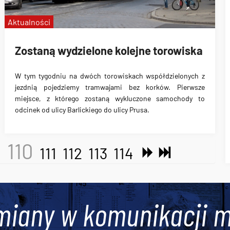
Aktualności
Zostaną wydzielone kolejne torowiska
W tym tygodniu na dwóch torowiskach współdzielonych z
jezdnią pojedziemy tramwajami bez korków. Pierwsze
miejsce, z którego zostaną wykluczone samochody to
odcinek
od ulicy Barlickiego do ulicy Prusa
.
110
9
111
112
113
114
miany w komunikacji m