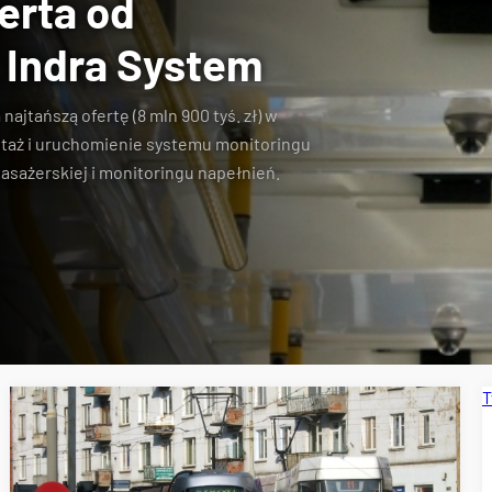
erta od
 Indra System
 najtańszą ofertę (8 mln 900 tyś. zł) w
ntaż i uruchomienie systemu monitoringu
asażerskiej i monitoringu napełnień.
T