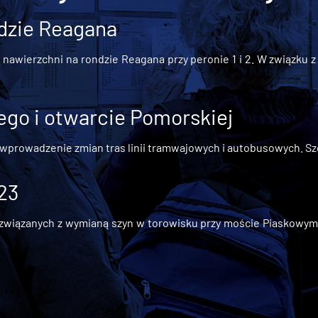
dzie Reagana
awierzchni na rondzie Reagana przy peronie 1 i 2. W związku z t
go i otwarcie Pomorskiej
 wprowadzenie zmian tras linii tramwajowych i autobusowych. Szc
 23
iązanych z wymianą szyn w torowisku przy moście Piaskowym, t