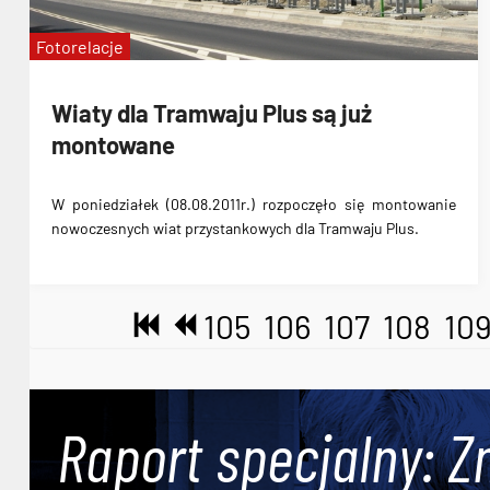
Fotorelacje
Wiaty dla Tramwaju Plus są już
montowane
W poniedziałek (08.08.2011r.)
rozpoczęło się montowanie
nowoczesnych wiat przystankowych dla Tramwaju Plus
.
105
106
107
108
10
Raport specjalny: Z