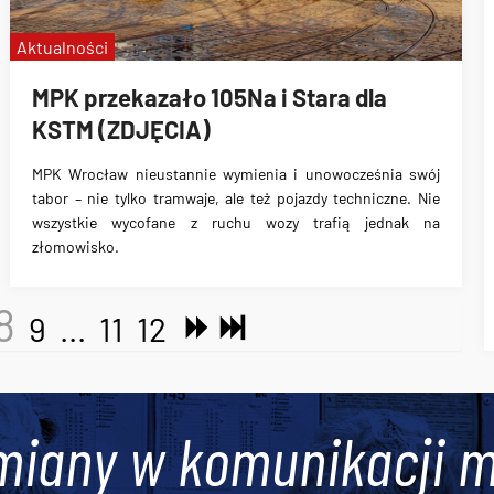
Aktualności
MPK przekazało 105Na i Stara dla
KSTM (ZDJĘCIA)
MPK Wrocław nieustannie wymienia i unowocześnia swój
tabor – nie tylko tramwaje, ale też pojazdy techniczne. Nie
wszystkie wycofane z ruchu wozy trafią jednak na
złomowisko.
8
9
...
11
12
miany w komunikacji m