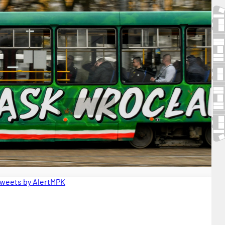
weets by AlertMPK