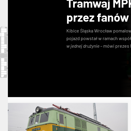
Tramwaj MP
przez fanów
Kibice Śląska Wrocław pomalow
pojazd powstał w ramach współ
w jednej drużynie
– mówi prezes 
MPK Wrocław
tramwaje
Śląsk Wrocław
WKS