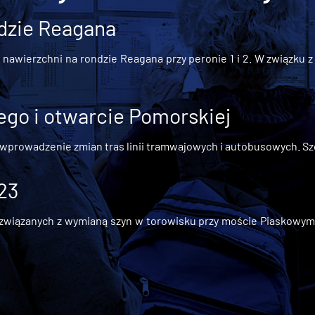
dzie Reagana
awierzchni na rondzie Reagana przy peronie 1 i 2. W związku z t
go i otwarcie Pomorskiej
 wprowadzenie zmian tras linii tramwajowych i autobusowych. Szc
 23
iązanych z wymianą szyn w torowisku przy moście Piaskowym, t