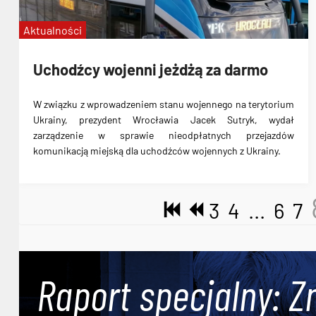
Aktualności
Uchodźcy wojenni jeżdżą za darmo
W związku z wprowadzeniem stanu wojennego na terytorium
Ukrainy, prezydent Wrocławia Jacek Sutryk, wydał
zarządzenie w sprawie
nieodpłatnych przejazdów
komunikacją miejską
dla uchodźców wojennych z Ukrainy.
3
4
...
6
7
Raport specjalny: Z