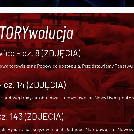
#TORYwolucja
ce - cz. 8 (ZDJĘCIA)
dową torowiska na Popowice
postępują. Przedstawiamy Państwu ob
cz. 14 (ZDJĘCIA)
 z
budową trasy autobusowo-tramwajowej na Nowy Dwór
postępu
cz. 143 (ZDJĘCIA)
 Byliśmy na skrzyżowaniu ul. Jedności Narodowej i ul. Nowowiejs