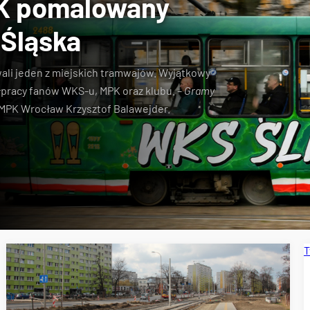
K pomalowany
 Śląska
ali jeden z miejskich tramwajów. Wyjątkowy
pracy fanów WKS-u, MPK oraz klubu. –
Gramy
MPK Wrocław Krzysztof Balawejder.
T