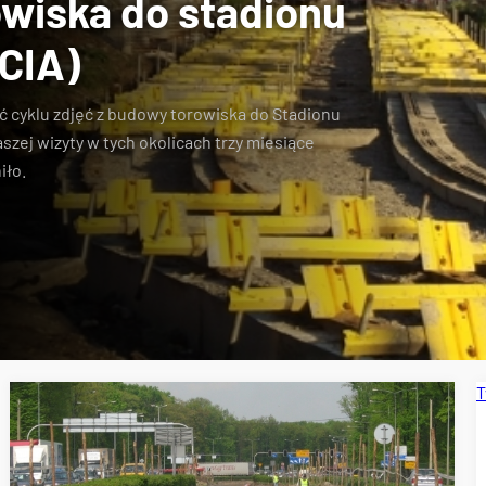
wiska do stadionu
ĘCIA)
 cyklu zdjęć z
budowy torowiska do Stadionu
szej wizyty w tych okolicach trzy miesiące
iło
.
T