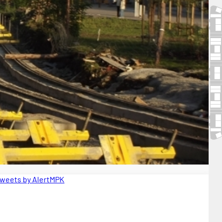
weets by AlertMPK