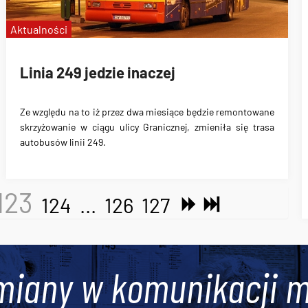
Aktualności
Linia 249 jedzie inaczej
Ze względu na to iż przez dwa miesiące będzie remontowane
skrzyżowanie w ciągu ulicy Granicznej, zmieniła się trasa
autobusów linii 249.
123
124
...
126
127
miany w komunikacji m