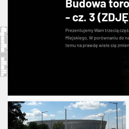
Budowa toro
- cz. 3 (ZDJ
Prezentujemy Wam trzecią część
Miejskiego
. W porównaniu do na
temu
na prawdę wiele się zmien