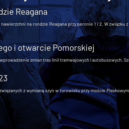
dzie Reagana
awierzchni na rondzie Reagana przy peronie 1 i 2. W związku z t
go i otwarcie Pomorskiej
 wprowadzenie zmian tras linii tramwajowych i autobusowych. Szc
 23
iązanych z wymianą szyn w torowisku przy moście Piaskowym, t