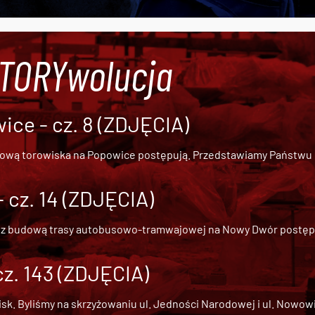
#TORYwolucja
ce - cz. 8 (ZDJĘCIA)
dową torowiska na Popowice
postępują. Przedstawiamy Państwu ob
cz. 14 (ZDJĘCIA)
 z
budową trasy autobusowo-tramwajowej na Nowy Dwór
postępu
cz. 143 (ZDJĘCIA)
 Byliśmy na skrzyżowaniu ul. Jedności Narodowej i ul. Nowowiejs