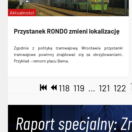
Aktualności
Przystanek RONDO zmieni lokalizację
Zgodnie z polityką tramwajową Wrocławia przystanki
tramwajowe powinny znajdować się za skrzyżowaniami.
Przykład – remont placu Bema.
118
119
...
121
122
Raport specjalny: Z