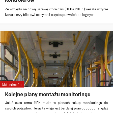
Ze względu na nową ustawę która dziś (01.03.2011r.) weszła w życie
kontrolerzy biletowi otrzymali część uprawnień policyjnych.
Aktualności
Kolejne plany montażu monitoringu
Jakiś czas temu MPK miało w planach zakup monitoringu do
swoich pojazdów. Teraz ta wizja jest bardziej prawdopodobna, gdyż