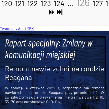
126
120
121
122
123
124
...
127
Tweets by AlertMPK
Raport specjalny: Zmiany w
komunikacji miejskiej
Remont nawierzchni na rondzie
Reagana
W sobotę 4 czerwca 2022 r. rozpocznie się remont
nawierzchni na rondzie Reagana przy peronie 1 i 2. W
związku z tym swoje trasy zmienią linie tramwajowe 1, 2, 10,
33 i 70 oraz autobusowe C, D, 111,...