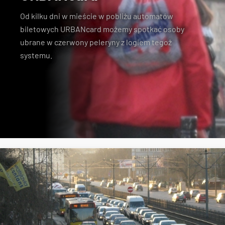
Od kilku dni w mieście w pobliżu automatów
biletowych URBANcard możemy spotkać osoby
ubrane w czerwony peleryny z logiem tegoż
systemu.