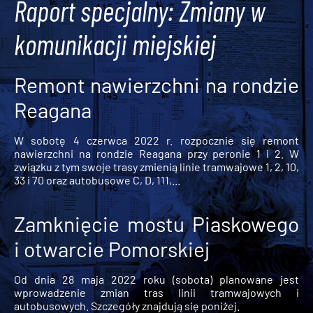
Raport specjalny: Zmiany w
komunikacji miejskiej
Remont nawierzchni na rondzie
Reagana
W sobotę 4 czerwca 2022 r. rozpocznie się remont
nawierzchni na rondzie Reagana przy peronie 1 i 2. W
związku z tym swoje trasy zmienią linie tramwajowe 1, 2, 10,
33 i 70 oraz autobusowe C, D, 111,...
Zamknięcie mostu Piaskowego
i otwarcie Pomorskiej
Od dnia 28 maja 2022 roku (sobota) planowane jest
wprowadzenie zmian tras linii tramwajowych i
autobusowych. Szczegóły znajdują się poniżej.