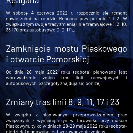
W sobotę 4 czerwca 2022 r. rozpocznie się remont
nawierzchni na rondzie Reagana przy peronie 1 i 2. W
związku z tym swoje trasy zmienią linie tramwajowe 1, 2, 10,
33 i 70 oraz autobusowe C, D, 111,...
Zamknięcie mostu Piaskowego
i otwarcie Pomorskiej
Od dnia 28 maja 2022 roku (sobota) planowane jest
wprowadzenie zmian tras linii tramwajowych i
autobusowych. Szczegóły znajdują się poniżej.
Zmiany tras linii 8, 9, 11, 17 i 23
W związku z planowanym przeprowadzeniem prac
związanych z wymianą szyn w torowisku przy moście
Piaskowym, tylko w dniach 28-29 maja 2022 roku (sobota-
niedziela) planowane jest wprowadzenie zmiany...