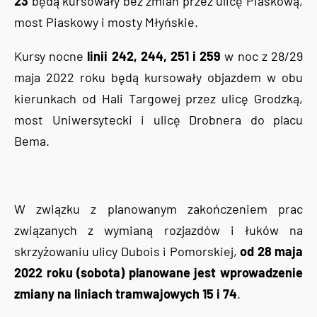
23
będą kursowały bez zmian przez ulicę Piaskową,
most Piaskowy i mosty Młyńskie.
Kursy nocne
linii 242, 244, 251 i 259
w noc z 28/29
maja 2022 roku będą kursowały objazdem w obu
kierunkach od Hali Targowej przez ulicę Grodzką,
most Uniwersytecki i ulicę Drobnera do placu
Bema.
W związku z planowanym zakończeniem prac
związanych z wymianą rozjazdów i łuków na
skrzyżowaniu ulicy Dubois i Pomorskiej,
od 28 maja
2022 roku (sobota) planowane jest wprowadzenie
zmiany na liniach tramwajowych 15 i 74
.