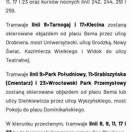
11, 17 i 23 oraz kursów nocnych linii 242, 244, 251 i
259.
Tramwaje
linii 8>Tarnogaj i 17>Klecina
zostaną
skierowane objazdem od placu Bema przez ulicę
Drobnera, most Uniwersytecki, ulicę Grodzką, Nowy
Świat, Kazimierza Wielkiego i Widok do ulicy
Teatralnej.
Tramwaje
linii 9>Park Południowy, 11>Grabiszyńska
(Cmentarz) i 23>Wrocławski Park Przemysłowy
zostaną skierowane objazdem od placu Bema lub
ulicy Sienkiewicza przez ulicę Wyszyńskiego, most
Pokoju do placu Dominikańskiego.
W kierunku przeciwnym, tramwaje
linii 8, 9, 11, 17 i