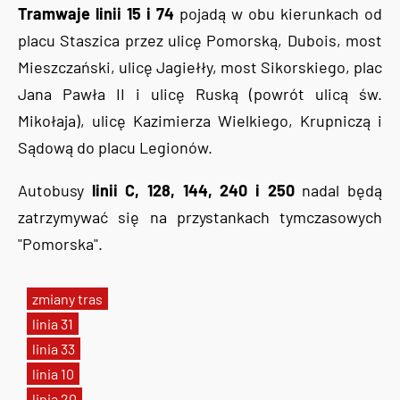
Tramwaje linii 15 i 74
pojadą w obu kierunkach od
placu Staszica przez ulicę Pomorską, Dubois, most
Mieszczański, ulicę Jagiełły, most Sikorskiego, plac
Jana Pawła II i ulicę Ruską (powrót ulicą św.
Mikołaja), ulicę Kazimierza Wielkiego, Krupniczą i
Sądową do placu Legionów.
Autobusy
linii C, 128, 144, 240 i 250
nadal będą
zatrzymywać się na przystankach tymczasowych
"Pomorska".
zmiany tras
linia 31
linia 33
linia 10
linia 20