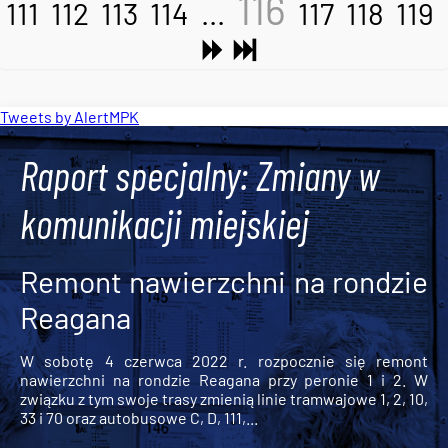
116
111
112
113
114
...
117
118
119
Tweets by AlertMPK
Raport specjalny: Zmiany w
komunikacji miejskiej
Remont nawierzchni na rondzie
Reagana
W sobotę 4 czerwca 2022 r. rozpocznie się remont
nawierzchni na rondzie Reagana przy peronie 1 i 2. W
związku z tym swoje trasy zmienią linie tramwajowe 1, 2, 10,
33 i 70 oraz autobusowe C, D, 111,...