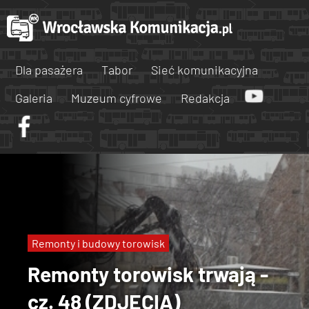
Dla pasażera
Tabor
Sieć komunikacyjna
Galeria
Muzeum cyfrowe
Redakcja
Remonty i budowy torowisk
Remonty torowisk trwają -
cz. 48 (ZDJĘCIA)