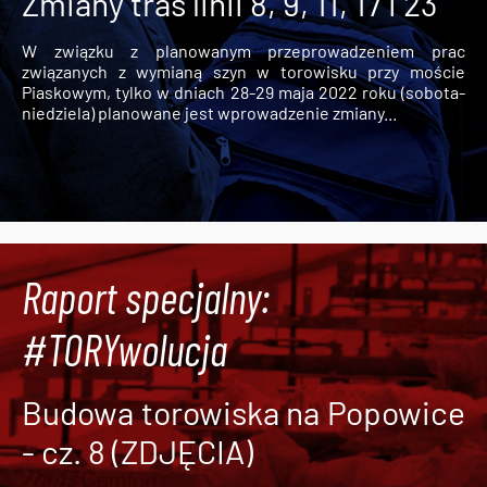
Zmiany tras linii 8, 9, 11, 17 i 23
W związku z planowanym przeprowadzeniem prac
związanych z wymianą szyn w torowisku przy moście
Piaskowym, tylko w dniach 28-29 maja 2022 roku (sobota-
niedziela) planowane jest wprowadzenie zmiany...
Raport specjalny:
#TORYwolucja
Budowa torowiska na Popowice
- cz. 8 (ZDJĘCIA)