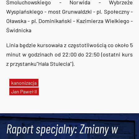
Smoluchowskiego - Norwida - Wybrzeże
Wyspiańskiego - most Grunwaldzki - pl. Społeczny -
Oławska - pl. Dominikański - Kazimierza Wielkiego -
Świdnicka
Linia będzie kursowała z częstotliwością co około 5
minut w godzinach od 22:00 do 22:50 (ostatni kurs
z przystanku"Hala Stulecia").
kanonizacja
Jan Paweł II
Tweets by AlertMPK
Raport specjalny: Zmiany w