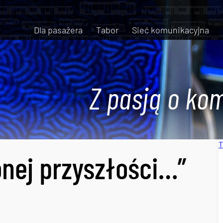
Dla pasażera
Tabor
Sieć komunikacyjna
Z pasją o kom
T
onej przyszłości…”