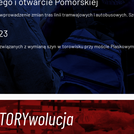
go i otwarcie Pomorskiej
 wprowadzenie zmian tras linii tramwajowych i autobusowych. Szc
 23
iązanych z wymianą szyn w torowisku przy moście Piaskowym, t
#TORYwolucja