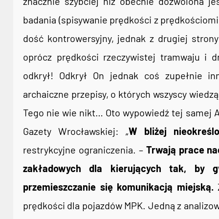
znacznie szybciej niż obecnie dozwolona j
badania (spisywanie prędkości z prędkościomie
dość kontrowersyjny, jednak z drugiej stron
oprócz prędkości rzeczywistej tramwaju i 
odkrył! Odkrył On jednak coś zupełnie i
archaiczne przepisy, o których wszyscy wiedzą,
Tego nie wie nikt… Oto wypowiedź tej samej A
Gazety Wrocławskiej: „
W bliżej nieokreślo
restrykcyjne ograniczenia. –
Trwają prace na
zakładowych dla kierujących tak, by 
przemieszczanie się komunikacją miejską.
Z
prędkości dla pojazdów MPK. Jedną z analizo