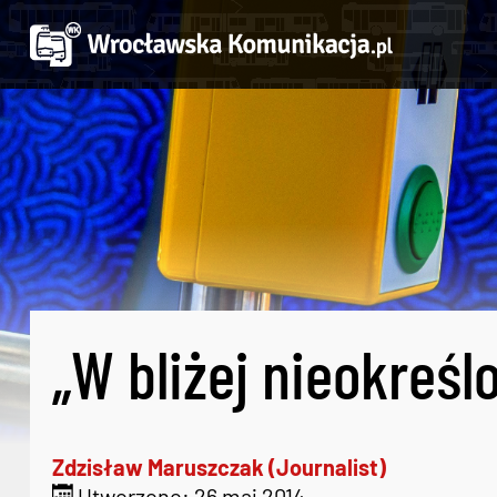
„W bliżej nieokreśl
Zdzisław Maruszczak (Journalist)
Utworzono: 26 maj 2014