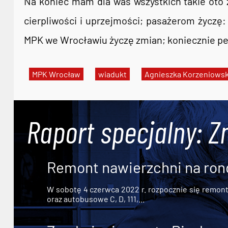
Na koniec mam dla was wszystkich takie oto 
cierpliwości i uprzejmości; pasażerom życzę: 
MPK we Wrocławiu życzę zmian; koniecznie pe
MPK Wrocław
wiadukt
Agnieszka Korzeniows
Raport specjalny: Z
Remont nawierzchni na ron
W sobotę 4 czerwca 2022 r. rozpocznie się remont n
oraz autobusowe C, D, 111,...