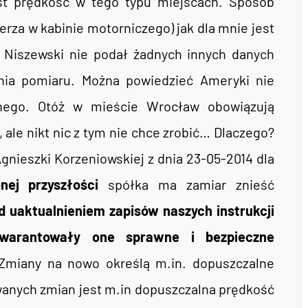
est prędkość w tego typu miejscach. Sposób
rza w kabinie motorniczego) jak dla mnie jest
y Niszewski nie podał żadnych innych danych
dnia pomiaru. Można powiedzieć Ameryki nie
nnego. Otóż w mieście Wrocław obowiązują
 ale nikt nic z tym nie chce zrobić… Dlaczego?
gnieszki Korzeniowskiej z dnia 23-05-2014 dla
nej przyszłości
spółka ma zamiar znieść
d uaktualnieniem zapisów naszych instrukcji
gwarantowały one sprawne i bezpieczne
miany na nowo określą m.in. dopuszczalne
wanych zmian jest m.in dopuszczalna prędkość