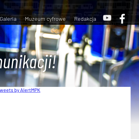
Galeria
Muzeum cyfrowe
Redakcja
unikacji!
weets by AlertMPK