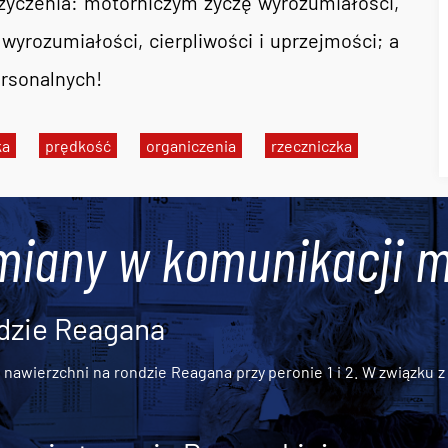
życzenia: motorniczym życzę wyrozumiałości,
wyrozumiałości, cierpliwości i uprzejmości; a
rsonalnych!
ka
prędkość
organiczenia
rzeczniczka
miany w komunikacji m
dzie Reagana
awierzchni na rondzie Reagana przy peronie 1 i 2. W związku z t