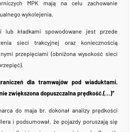
torniczych MPK mają na celu zachowanie
ualnego wykolejenia.
mi lub kładkami spowodowane jest przede
nia sieci trakcyjnej oraz koniecznością
nymi przepięciami (obniżona wysokość sieci
przepięć).
graniczeń dla tramwajów pod wiaduktami.
anie zwiększona dopuszczalna prędkość.(…)”
arca do maja br. dokonał analizy prędkości
lera i podsumował, że pojazdy poruszają się