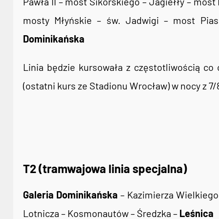
Pawła II – most Sikorskiego – Jagiełły – most
mosty Młyńskie – św. Jadwigi – most Pia
Dominikańska
Linia będzie kursowała z częstotliwością co
(ostatni kurs ze Stadionu Wrocław) w nocy z 7/8
T2 (tramwajowa linia specjalna)
Galeria Dominikańska
– Kazimierza Wielkiego 
Lotnicza – Kosmonautów – Średzka –
Leśnica