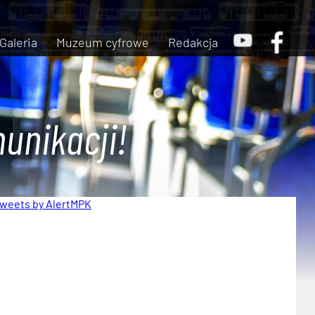
Galeria
Muzeum cyfrowe
Redakcja
unikacji!
weets by AlertMPK