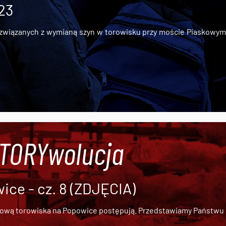
 23
iązanych z wymianą szyn w torowisku przy moście Piaskowym, t
#TORYwolucja
ce - cz. 8 (ZDJĘCIA)
dową torowiska na Popowice
postępują. Przedstawiamy Państwu ob