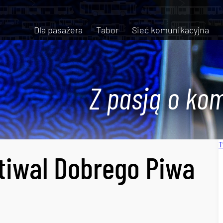
Dla pasażera
Tabor
Sieć komunikacyjna
Z pasją o kom
T
tiwal Dobrego Piwa