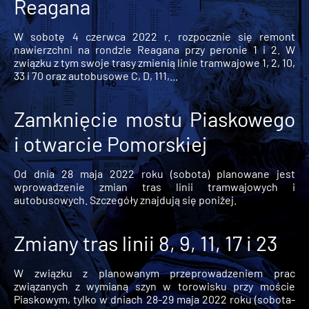
Reagana
W sobotę 4 czerwca 2022 r. rozpocznie się remont
nawierzchni na rondzie Reagana przy peronie 1 i 2. W
związku z tym swoje trasy zmienią linie tramwajowe 1, 2, 10,
33 i 70 oraz autobusowe C, D, 111,...
Zamknięcie mostu Piaskowego
i otwarcie Pomorskiej
Od dnia 28 maja 2022 roku (sobota) planowane jest
wprowadzenie zmian tras linii tramwajowych i
autobusowych. Szczegóły znajdują się poniżej.
Zmiany tras linii 8, 9, 11, 17 i 23
W związku z planowanym przeprowadzeniem prac
związanych z wymianą szyn w torowisku przy moście
Piaskowym, tylko w dniach 28-29 maja 2022 roku (sobota-