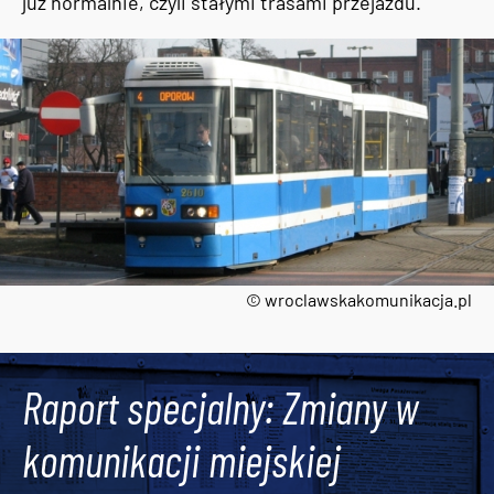
już normalnie, czyli stałymi trasami przejazdu.
© wroclawskakomunikacja.pl
Tweets by AlertMPK
Raport specjalny: Zmiany w
komunikacji miejskiej