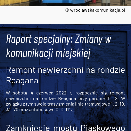
© wroclawskakomunikacja.pl
Tweets by AlertMPK
Raport specjalny: Zmiany w
komunikacji miejskiej
Remont nawierzchni na rondzie
Reagana
W sobotę 4 czerwca 2022 r. rozpocznie się remont
nawierzchni na rondzie Reagana przy peronie 1 i 2. W
związku z tym swoje trasy zmienią linie tramwajowe 1, 2, 10,
33 i 70 oraz autobusowe C, D, 111,...
Zamknięcie mostu Piaskowego