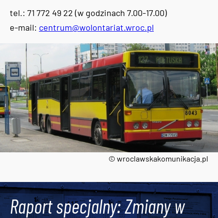
tel.: 71 772 49 22 (w godzinach 7.00-17.00)
e-mail:
centrum@wolontariat.wroc.pl
© wroclawskakomunikacja.pl
Tweets by AlertMPK
Raport specjalny: Zmiany w