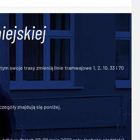
iejskiej
ym swoje trasy zmienią linie tramwajowe 1, 2, 10, 33 i 70
zegóły znajdują się poniżej.
ylko w dniach 28-29 maja 2022 roku (sobota-niedziela)