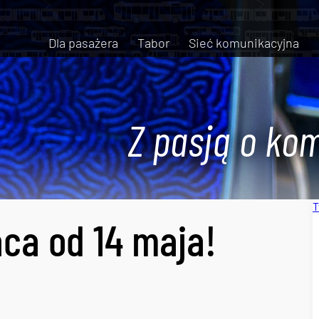
Dla pasażera
Tabor
Sieć komunikacyjna
Z pasją o kom
T
ca od 14 maja!