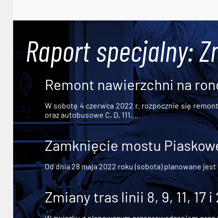
Raport specjalny: Z
Remont nawierzchni na ron
W sobotę 4 czerwca 2022 r. rozpocznie się remont n
oraz autobusowe C, D, 111,...
Zamknięcie mostu Piaskowe
Od dnia 28 maja 2022 roku (sobota) planowane jest
Zmiany tras linii 8, 9, 11, 17 i
W związku z planowanym przeprowadzeniem prac zw