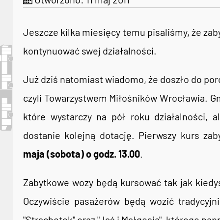
Jeszcze kilka miesięcy temu pisaliśmy, że zab
kontynuować swej działalności.
Już dziś natomiast wiadomo, że doszło do por
czyli Towarzystwem Miłośników Wrocławia. Gmi
które wystarczy na pół roku działalności,
dostanie kolejną dotację. Pierwszy kurs z
maja (sobota) o godz. 13.00
.
Zabytkowe wozy będą kursować tak jak kiedyś,
Oczywiście pasażerów będą wozić tradycyjnie
"Strachotek" oraz "Jaś i Małgosia", którego na