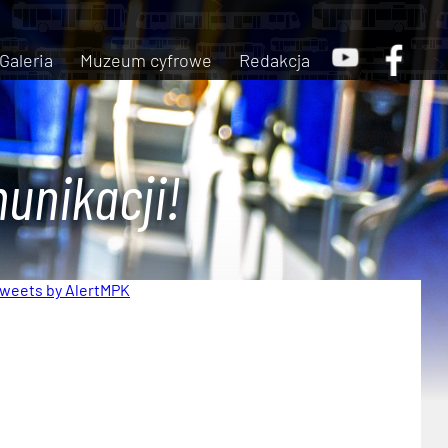
Galeria
Muzeum cyfrowe
Redakcja
unikacji!
weets by AlertMPK