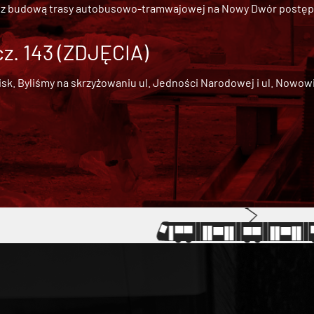
 z
budową trasy autobusowo-tramwajowej na Nowy Dwór
postępu
cz. 143 (ZDJĘCIA)
 Byliśmy na skrzyżowaniu ul. Jedności Narodowej i ul. Nowowiejs