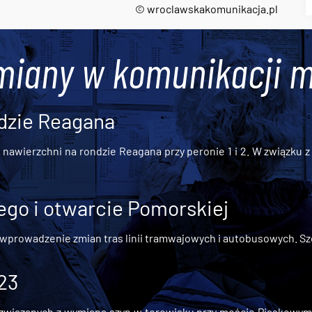
© wroclawskakomunikacja.pl
miany w komunikacji m
dzie Reagana
awierzchni na rondzie Reagana przy peronie 1 i 2. W związku z t
go i otwarcie Pomorskiej
 wprowadzenie zmian tras linii tramwajowych i autobusowych. Szc
 23
iązanych z wymianą szyn w torowisku przy moście Piaskowym, t