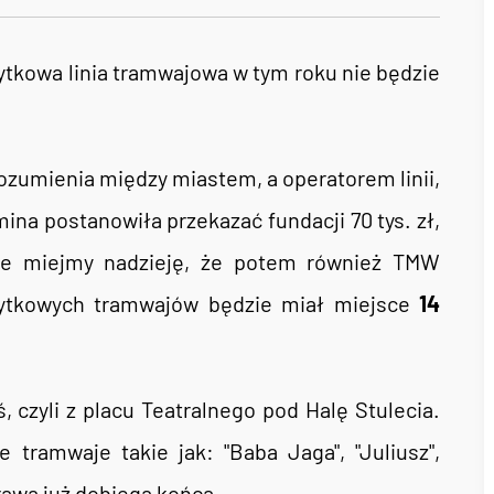
ytkowa linia tramwajowa w tym roku nie będzie
ozumienia między miastem, a operatorem linii,
na postanowiła przekazać fundacji 70 tys. zł,
 ale miejmy nadzieję, że potem również TMW
abytkowych tramwajów będzie miał miejsce
14
 czyli z placu Teatralnego pod Halę Stulecia.
 tramwaje takie jak: "Baba Jaga", "Juliusz",
prawa już dobiega końca.