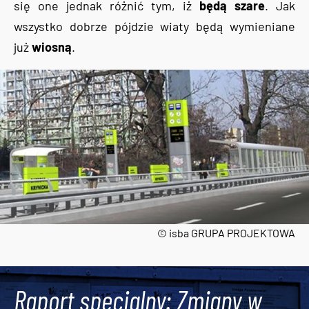
się one jednak różnić tym, iż
będą szare
. Jak
wszystko dobrze pójdzie wiaty będą wymieniane
już
wiosną
.
© isba GRUPA PROJEKTOWA
Tweets by AlertMPK
Raport specjalny: Zmiany w