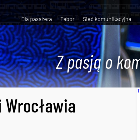
Dla pasażera
Tabor
Sieć komunikacyjna
Z pasją o kom
T
i Wrocławia