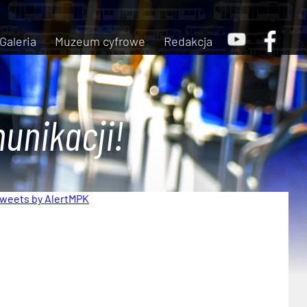
Galeria
Muzeum cyfrowe
Redakcja
unikacji!
weets by AlertMPK