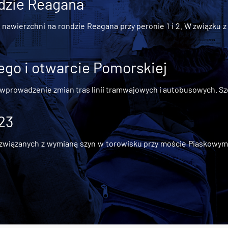
dzie Reagana
awierzchni na rondzie Reagana przy peronie 1 i 2. W związku z t
go i otwarcie Pomorskiej
 wprowadzenie zmian tras linii tramwajowych i autobusowych. Szc
 23
iązanych z wymianą szyn w torowisku przy moście Piaskowym, t