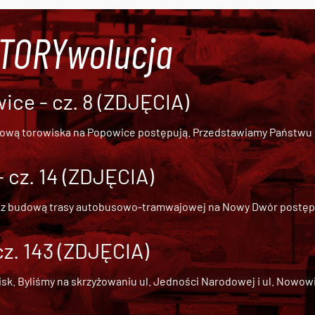
#TORYwolucja
ce - cz. 8 (ZDJĘCIA)
dową torowiska na Popowice
postępują. Przedstawiamy Państwu ob
cz. 14 (ZDJĘCIA)
 z
budową trasy autobusowo-tramwajowej na Nowy Dwór
postępu
cz. 143 (ZDJĘCIA)
 Byliśmy na skrzyżowaniu ul. Jedności Narodowej i ul. Nowowiejs