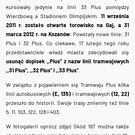
kursowały jedynie na linii 33 Plus pomiędzy
Wierzbową a Stadionem Olimpijskim.
11 września
2011 r. zostało otwarte torowisko na Gaj, a 31
marca 2012 r. na Kozanów
. Powstały nowe linie: 31
Plus i 32 Plus. Co ciekawe, 17 lutego tego roku
przedstawiciele władz miasta zdecydowali się
usunąć dopisek ,,Plus" z nazw linii tramwajowych
,,31 Plus", ,,32 Plus" i ,,33 Plus"
.
W związku z pojawieniem się Tramwaju Plus kilka
linii autobusowych
(E, 135)
i tramwajowych
(12, 22)
przeszło do historii. Swoje trasy zmieniły też linie
5, 11, 103, 122, 126 i 403.
W fotogalerii oprócz zdjęć Skód 19T można także