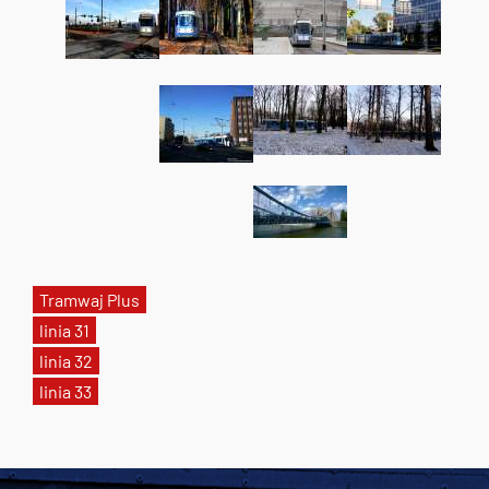
Tramwaj Plus
linia 31
linia 32
linia 33
Tweets by AlertMPK