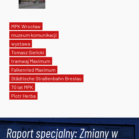
MPK Wrocław
muzeum komunikacji
wystawa
Tomasz Sielicki
tramwaj Maximum
Falkenried Maximum
Städtische Straßenbahn Breslau
70 lat MPK
Piotr Herba
Tweets by AlertMPK
Raport specjalny: Zmiany w