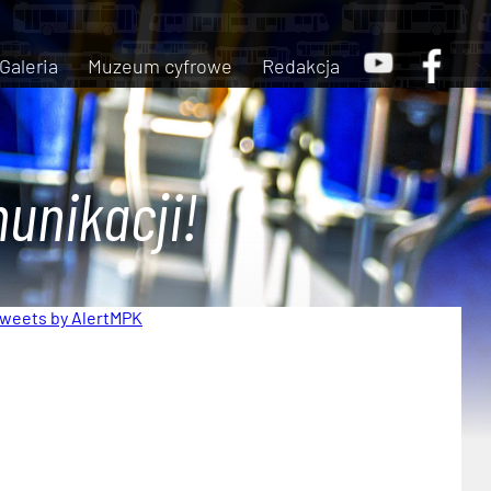
Galeria
Muzeum cyfrowe
Redakcja
unikacji!
weets by AlertMPK