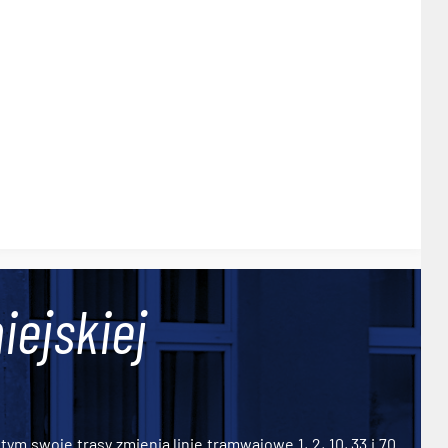
iejskiej
ym swoje trasy zmienią linie tramwajowe 1, 2, 10, 33 i 70