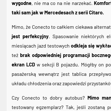
wygodne
, nie ma co na nie narzekać.
Komfort 
taki sam jak w Mercedesach z serii Citaro.
Mimo, że Conecto to całkiem ciekawa alternat
jest perfekcyjny
. Spasowanie niektórych el
miesiącach jazd testowych
odkleja się wykła
też
brak odpowiedniej programacji boczneg
ekran LCD
w sekcji B pojazdu. Mógłby on pok
pasażerską wewnątrz jest tablica przepływo
układu chłodzenia oraz zapowiedzi przystankó
Czy Conecto to dobry autobus?
Mimo man
testowany egzemplarz? Tak, jeśli zostaną p