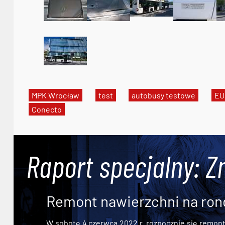
MPK Wrocław
test
autobusy testowe
EU
Conecto
Raport specjalny: Z
Remont nawierzchni na ron
W sobotę 4 czerwca 2022 r. rozpocznie się remont n