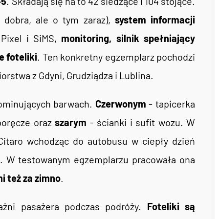
45
. Składają się na to 42 siedzące i 104 stojące.
 dobra, ale o tym zaraz),
system informacji
Pixel i SiMS,
monitoring, silnik spełniający
 foteliki
. Ten konkretny egzemplarz pochodzi
orstwa z Gdyni, Grudziądza i Lublina.
dominujących barwach.
Czerwonym
- tapicerka
poręcze oraz
szarym
- ścianki i sufit wozu. W
Citaro wchodząc do autobusu w ciepły dzień
. W testowanym egzemplarzu pracowała ona
ni też za zimno
.
ażni pasażera podczas podróży.
Foteliki są