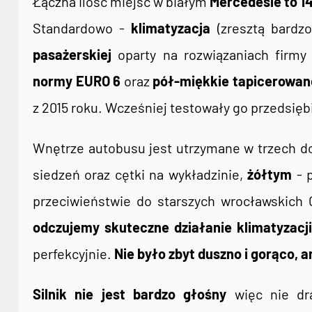
Łączna ilość miejsc w białym
Mercedesie to 1
Standardowo -
klimatyzacja
(zresztą bardzo
pasażerskiej
oparty na rozwiązaniach firmy 
normy EURO 6
oraz
pół-miękkie tapicerowane
z 2015 roku. Wcześniej testowały go przedsiębi
Wnętrze autobusu jest utrzymane w trzech 
siedzeń oraz cętki na wykładzinie,
żółtym
- 
przeciwieństwie do starszych wrocławskich 
odczujemy skuteczne działanie klimatyzacji
perfekcyjnie.
Nie było zbyt duszno i gorąco, a
Silnik nie jest bardzo głośny
więc nie dr