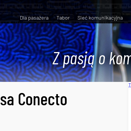
Dla pasażera
Tabor
Sieć komunikacyjna
Z pasją o kom
T
sa Conecto