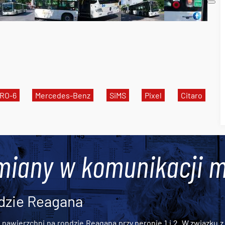
RO-6
Mercedes-Benz
SiMS
Pixel
Citaro
miany w komunikacji m
dzie Reagana
awierzchni na rondzie Reagana przy peronie 1 i 2. W związku z t