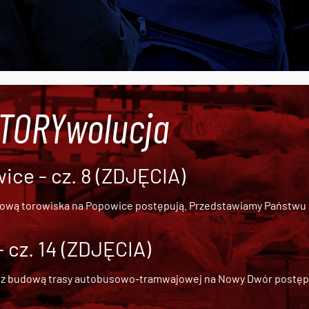
#TORYwolucja
ce - cz. 8 (ZDJĘCIA)
dową torowiska na Popowice
postępują. Przedstawiamy Państwu ob
cz. 14 (ZDJĘCIA)
 z
budową trasy autobusowo-tramwajowej na Nowy Dwór
postępu