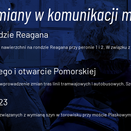
miany w komunikacji m
dzie Reagana
awierzchni na rondzie Reagana przy peronie 1 i 2. W związku z t
go i otwarcie Pomorskiej
 wprowadzenie zmian tras linii tramwajowych i autobusowych. Szc
 23
iązanych z wymianą szyn w torowisku przy moście Piaskowym, t