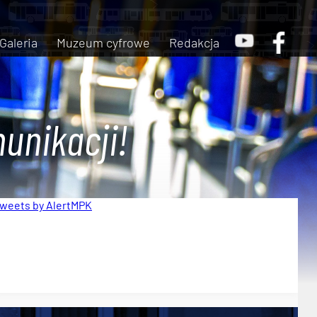
Galeria
Muzeum cyfrowe
Redakcja
unikacji!
weets by AlertMPK