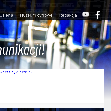
Galeria
Muzeum cyfrowe
Redakcja
unikacji!
weets by AlertMPK