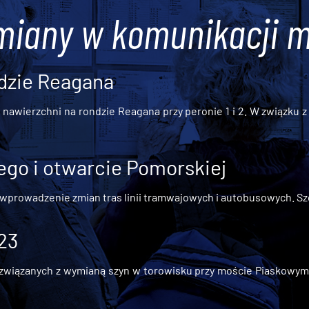
miany w komunikacji m
dzie Reagana
awierzchni na rondzie Reagana przy peronie 1 i 2. W związku z t
go i otwarcie Pomorskiej
 wprowadzenie zmian tras linii tramwajowych i autobusowych. Szc
 23
iązanych z wymianą szyn w torowisku przy moście Piaskowym, t