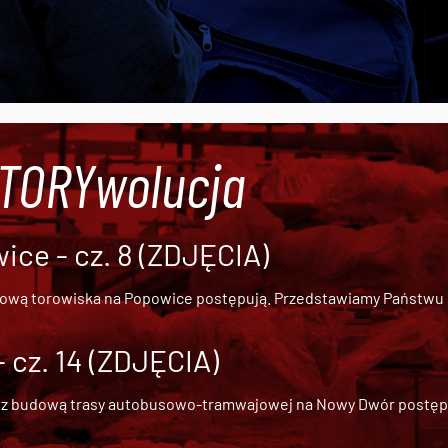
#TORYwolucja
ce - cz. 8 (ZDJĘCIA)
dową torowiska na Popowice
postępują. Przedstawiamy Państwu ob
cz. 14 (ZDJĘCIA)
 z
budową trasy autobusowo-tramwajowej na Nowy Dwór
postępu