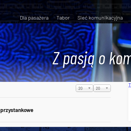
Dla pasażera
Tabor
Sieć komunikacyjna
Z pasją o kom
T
Pokaż #
20
20
i przystankowe