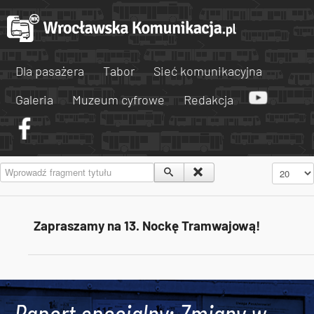
Dla pasażera
Tabor
Sieć komunikacyjna
Galeria
Muzeum cyfrowe
Redakcja
Wprowadź fragment tytułu
Pokaż #
Zapraszamy na 13. Nockę Tramwajową!
Tweets by AlertMPK