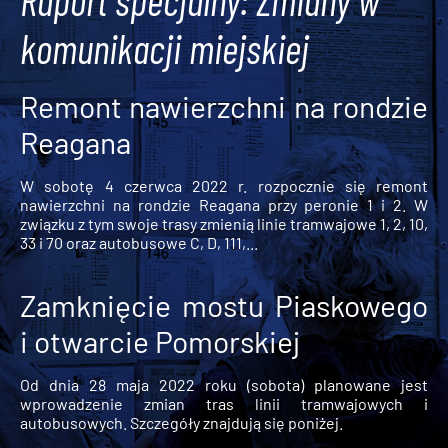
Raport specjalny: Zmiany w
komunikacji miejskiej
Remont nawierzchni na rondzie
Reagana
W sobotę 4 czerwca 2022 r. rozpocznie się remont
nawierzchni na rondzie Reagana przy peronie 1 i 2. W
związku z tym swoje trasy zmienią linie tramwajowe 1, 2, 10,
33 i 70 oraz autobusowe C, D, 111,...
Zamknięcie mostu Piaskowego
i otwarcie Pomorskiej
Od dnia 28 maja 2022 roku (sobota) planowane jest
wprowadzenie zmian tras linii tramwajowych i
autobusowych. Szczegóły znajdują się poniżej.