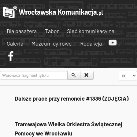
Dla pasażera
Tabor
Sieć komunikacyjna
Galeria
Muzeum cyfrowe
Redakcja
Wprowadź fragment tytułu
Pokaż #
Dalsze prace przy remoncie #1336 (ZDJĘCIA)
Tramwajowa Wielka Orkiestra Świątecznej
Pomocy we Wrocławiu