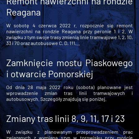
Remont nawierzchni na rondzie
Reagana
W sobotę 4 czerwca 2022 r. rozpocznie się remont
nawierzchni na rondzie Reagana przy peronie 1 i 2. W
związku z tym swoje trasy zmienią linie tramwajowe 1, 2, 10,
33 i 70 oraz autobusowe C, D, 111,...
Zamknięcie mostu Piaskowego
i otwarcie Pomorskiej
Od dnia 28 maja 2022 roku (sobota) planowane jest
wprowadzenie zmian tras linii tramwajowych i
autobusowych. Szczegóły znajdują się poniżej.
Zmiany tras linii 8, 9, 11, 17 i 23
W związku z planowanym przeprowadzeniem prac
związanych z wymianą szyn w torowisku przy moście