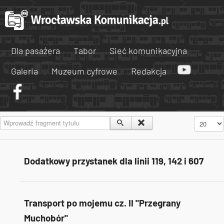
Dla pasażera
Tabor
Sieć komunikacyjna
Galeria
Muzeum cyfrowe
Redakcja
Wprowadź fragment tytułu
Pokaż #
Dodatkowy przystanek dla linii 119, 142 i 607
Transport po mojemu cz. II "Przegrany
Muchobór"