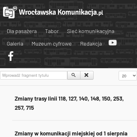
Dla pasażera
Tabor
Sieć komunikacyjna
Galeria
Muzeum cyfrowe
Redakcja
Wprowadź fragment tytułu
Pokaż #
Zmiany trasy linii 118, 127, 140, 148, 150, 253,
257, 715
Zmiany w komunikacji miejskiej od 1 sierpnia