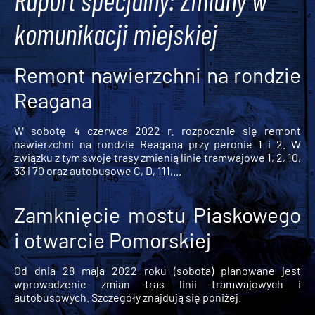
Raport specjalny: Zmiany w
komunikacji miejskiej
Remont nawierzchni na rondzie
Reagana
W sobotę 4 czerwca 2022 r. rozpocznie się remont
nawierzchni na rondzie Reagana przy peronie 1 i 2. W
związku z tym swoje trasy zmienią linie tramwajowe 1, 2, 10,
33 i 70 oraz autobusowe C, D, 111,...
Zamknięcie mostu Piaskowego
i otwarcie Pomorskiej
Od dnia 28 maja 2022 roku (sobota) planowane jest
wprowadzenie zmian tras linii tramwajowych i
autobusowych. Szczegóły znajdują się poniżej.