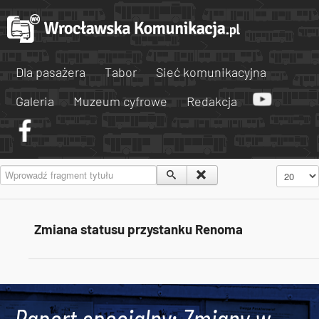
Dla pasażera
Tabor
Sieć komunikacyjna
Galeria
Muzeum cyfrowe
Redakcja
Wprowadź fragment tytułu
Pokaż #
Zmiana statusu przystanku Renoma
Tweets by AlertMPK