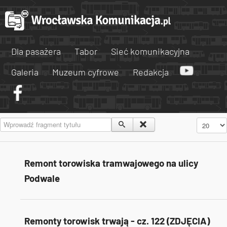
Dla pasażera
Tabor
Sieć komunikacyjna
Galeria
Muzeum cyfrowe
Redakcja
Wprowadź fragment tytułu
Pokaż #
Remont torowiska tramwajowego na ulicy
Podwale
Remonty torowisk trwają - cz. 122 (ZDJĘCIA)