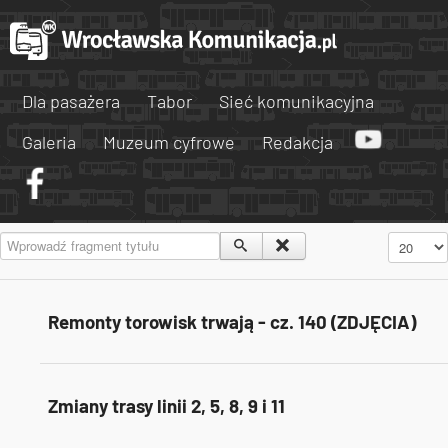
Dla pasażera
Tabor
Sieć komunikacyjna
Galeria
Muzeum cyfrowe
Redakcja
Wprowadź fragment tytułu
Pokaż #
Remonty torowisk trwają - cz. 140 (ZDJĘCIA)
Zmiany trasy linii 2, 5, 8, 9 i 11