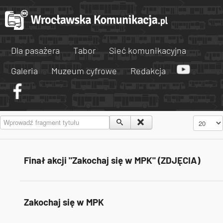
Dla pasażera
Tabor
Sieć komunikacyjna
Galeria
Muzeum cyfrowe
Redakcja
Wprowadź fragment tytułu
Pokaż #
Finał akcji "Zakochaj się w MPK" (ZDJĘCIA)
Zakochaj się w MPK