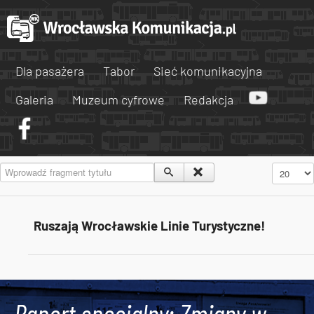
Dla pasażera
Tabor
Sieć komunikacyjna
Galeria
Muzeum cyfrowe
Redakcja
Wprowadź fragment tytułu
Pokaż #
Ruszają Wrocławskie Linie Turystyczne!
Tweets by AlertMPK