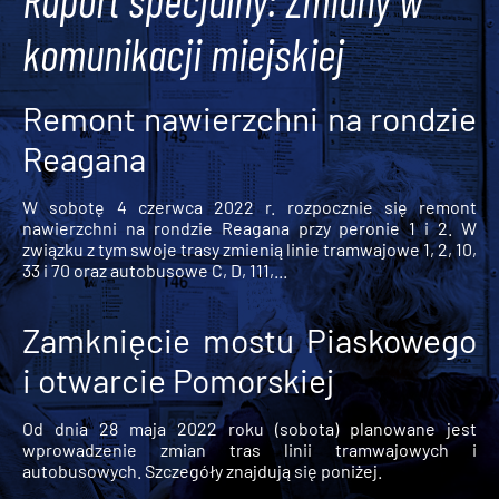
Raport specjalny: Zmiany w
komunikacji miejskiej
Remont nawierzchni na rondzie
Reagana
W sobotę 4 czerwca 2022 r. rozpocznie się remont
nawierzchni na rondzie Reagana przy peronie 1 i 2. W
związku z tym swoje trasy zmienią linie tramwajowe 1, 2, 10,
33 i 70 oraz autobusowe C, D, 111,...
Zamknięcie mostu Piaskowego
i otwarcie Pomorskiej
Od dnia 28 maja 2022 roku (sobota) planowane jest
wprowadzenie zmian tras linii tramwajowych i
autobusowych. Szczegóły znajdują się poniżej.