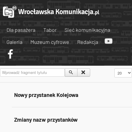
Dla pasażera
Tabor
Sieć komunikacyjna
Galeria
Muzeum cyfrowe
Redakcja
Wprowadź fragment tytułu
Pokaż #
Nowy przystanek Kolejowa
Zmiany nazw przystanków