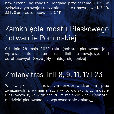
nawierzchni na rondzie Reagana przy peronie 1 i 2. W
związku z tym swoje trasy zmienią linie tramwajowe 1, 2, 10,
33 i 70 oraz autobusowe C, D, 111,...
Zamknięcie mostu Piaskowego
i otwarcie Pomorskiej
Od dnia 28 maja 2022 roku (sobota) planowane jest
wprowadzenie zmian tras linii tramwajowych i
autobusowych. Szczegóły znajdują się poniżej.
Zmiany tras linii 8, 9, 11, 17 i 23
W związku z planowanym przeprowadzeniem prac
związanych z wymianą szyn w torowisku przy moście
Piaskowym, tylko w dniach 28-29 maja 2022 roku (sobota-
niedziela) planowane jest wprowadzenie zmiany...