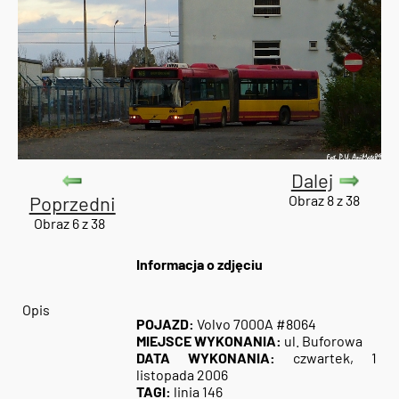
Dalej
Poprzedni
Obraz 8 z 38
Obraz 6 z 38
Informacja o zdjęciu
Opis
POJAZD:
Volvo 7000A #8064
MIEJSCE WYKONANIA:
ul. Buforowa
DATA WYKONANIA:
czwartek, 1
listopada 2006
TAGI:
linia 146