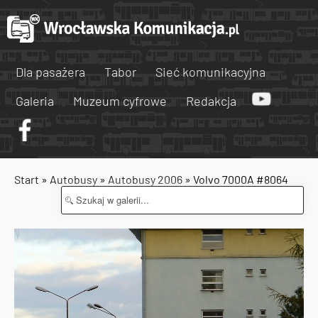
Dla pasażera
Tabor
Sieć komunikacyjna
Galeria
Muzeum cyfrowe
Redakcja
Start
»
Autobusy
»
Autobusy 2006
» Volvo 7000A #8064