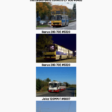
Mercedes-Benz Conecto LF A30 #5453
Ikarus 280.70E #5320
Ikarus 280.70E #5320
Jelcz 120MM/1 #9007