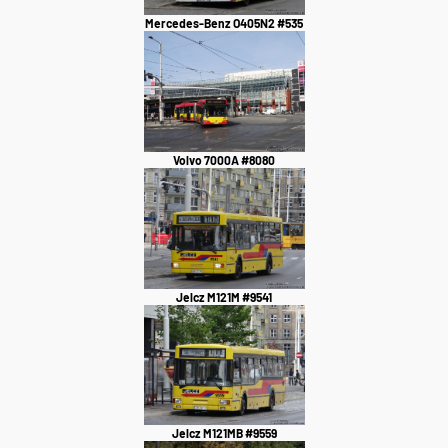
Mercedes-Benz O405N2 #535
Volvo 7000A #8080
Jelcz M121M #9541
Jelcz M121MB #9559