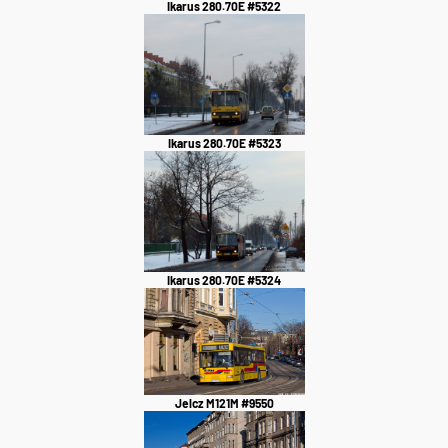
Ikarus 280.70E #5322
Ikarus 280.70E #5323
Ikarus 280.70E #5324
Jelcz M121M #9550