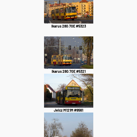
Ikarus 280.70E #5323
Ikarus 280.70E #5321
Jelcz M121M #9561