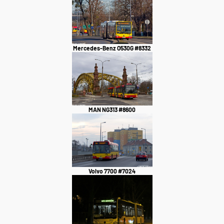
Mercedes-Benz O530G #8332
MAN NG313 #8600
Volvo 7700 #7024