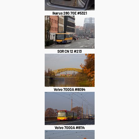
Ikarus 280.70E #5321
SOR CN 12 #213
Volvo 7000A #8094
Volvo 7000A #8114