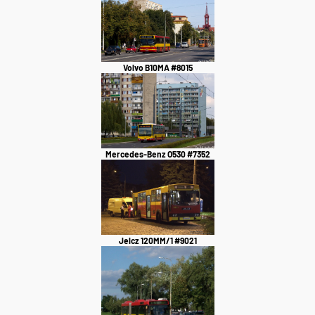
Volvo B10MA #8015
Mercedes-Benz O530 #7352
Jelcz 120MM/1 #9021