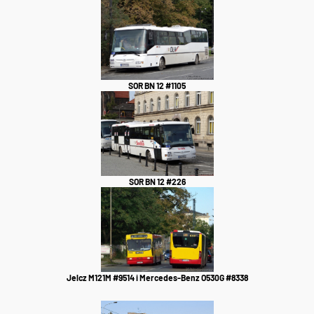
SOR BN 12 #1105
SOR BN 12 #226
Jelcz M121M #9514 i Mercedes-Benz O530G #8338