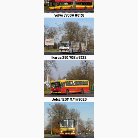
Volvo 7700A #8136
Ikarus 280.70E #5322
Jelcz 120MM/1 #9023