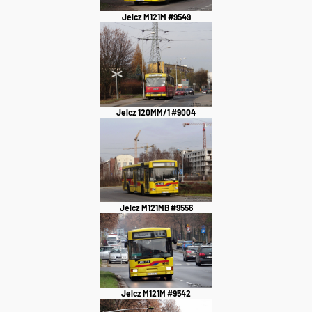
Jelcz M121M #9549
Jelcz 120MM/1 #9004
Jelcz M121MB #9556
Jelcz M121M #9542