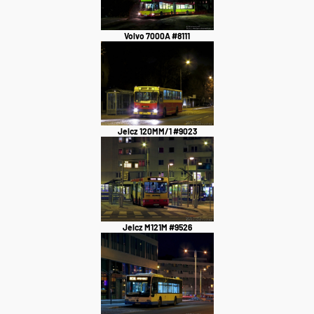
Volvo 7000A #8111
Jelcz 120MM/1 #9023
Jelcz M121M #9526