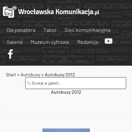
Dla pasażera
Tabor
Sieć komunikacyjna
Galeria
Muzeum cyfrowe
Redakcja
Start
»
Autobusy
» Autobusy 2012
Autobusy 2012