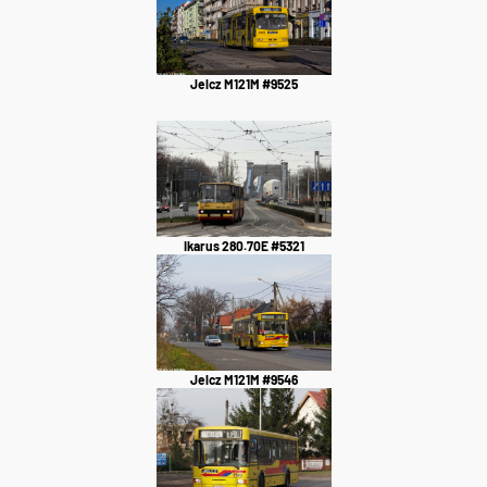
Jelcz M121M #9525
Ikarus 280.70E #5321
Jelcz M121M #9546