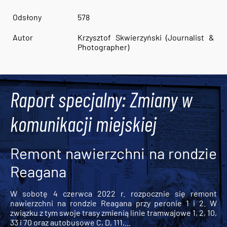
Odsłony
578
Autor
Krzysztof Skwierzyński (Journalist &
Photographer)
Raport specjalny: Zmiany w
komunikacji miejskiej
Remont nawierzchni na rondzie
Reagana
W sobotę 4 czerwca 2022 r. rozpocznie się remont
nawierzchni na rondzie Reagana przy peronie 1 i 2. W
związku z tym swoje trasy zmienią linie tramwajowe 1, 2, 10,
33 i 70 oraz autobusowe C, D, 111,...