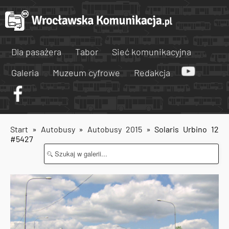
Dla pasażera
Tabor
Sieć komunikacyjna
Galeria
Muzeum cyfrowe
Redakcja
Start
»
Autobusy
»
Autobusy 2015
» Solaris Urbino 12
#5427