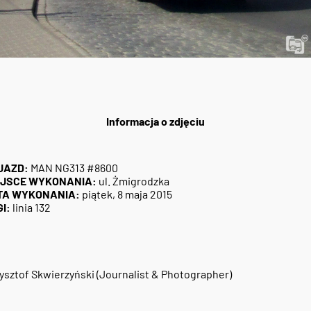
Informacja o zdjęciu
JAZD:
MAN NG313 #8600
EJSCE WYKONANIA:
ul. Żmigrodzka
TA WYKONANIA:
piątek, 8 maja 2015
I:
linia 132
ysztof Skwierzyński (Journalist & Photographer)