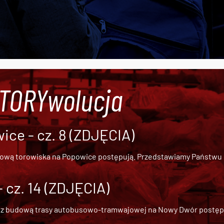
#TORYwolucja
ce - cz. 8 (ZDJĘCIA)
dową torowiska na Popowice
postępują. Przedstawiamy Państwu ob
cz. 14 (ZDJĘCIA)
 z
budową trasy autobusowo-tramwajowej na Nowy Dwór
postępu