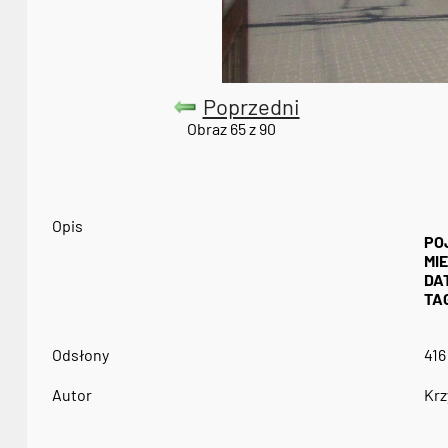
Poprzedni
Obraz 65 z 90
Opis
PO
MI
DA
TAG
Odsłony
416
Autor
Krz