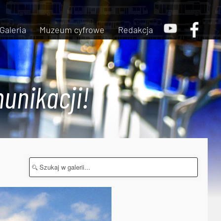
Galeria
Muzeum cyfrowe
Redakcja
unikacji!