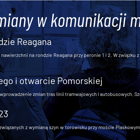
miany w komunikacji m
dzie Reagana
awierzchni na rondzie Reagana przy peronie 1 i 2. W związku z t
go i otwarcie Pomorskiej
 wprowadzenie zmian tras linii tramwajowych i autobusowych. Szc
 23
iązanych z wymianą szyn w torowisku przy moście Piaskowym, t