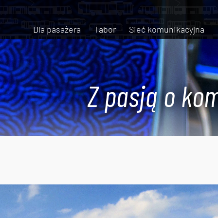
Dla pasażera
Tabor
Sieć komunikacyjna
Z pasją o kom