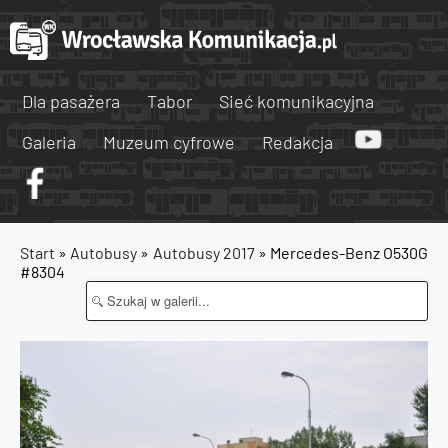
Dla pasażera
Tabor
Sieć komunikacyjna
Galeria
Muzeum cyfrowe
Redakcja
Start
»
Autobusy
»
Autobusy 2017
» Mercedes-Benz O530G
#8304