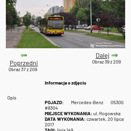
Dalej
Poprzedni
Obraz 39 z 209
Obraz 37 z 209
Informacja o zdjęciu
Opis
POJAZD:
Mercedes-Benz O530G
#8304
MIEJSCE WYKONANIA:
ul. Rogowska
DATA WYKONANIA:
czwartek, 20 lipca
2017
TAGI:
linia 149