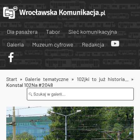
Dla pasażera
Tabor
Sieć komunikacyjna
Galeria
Muzeum cyfrowe
Redakcja
Start
»
Galerie tematyczne
»
102jki to już historia...
»
Konstal 102Na #2048